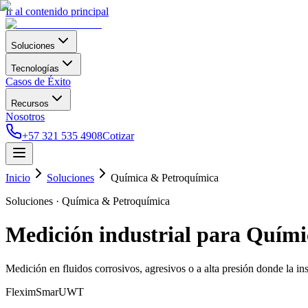
Ir al contenido principal
Soluciones
Tecnologías
Casos de Éxito
Recursos
Nosotros
+57 321 535 4908
Cotizar
Inicio
Soluciones
Química & Petroquímica
Soluciones · Química & Petroquímica
Medición industrial para Quím
Medición en fluidos corrosivos, agresivos o a alta presión donde la in
Flexim
Smar
UWT