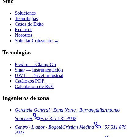
Sitio
Soluciones
Tecnologías
Casos de Éxito
Recursos
Nosotros
Solicitar Cotización →
Tecnologías
Flexim — Clamp-On
Smar — Instrumentación
UWT — Nivel Industrial
Catálogos PDF
Calculadora de ROI
Ingenieros de zona
Gerencia General · Zona Norte
·
Barranquilla
Antonio
Sancivier
+57 321 535 4908
Centro · Llanos
·
Bogotá
Cristian Medina
+57 311 870
7943