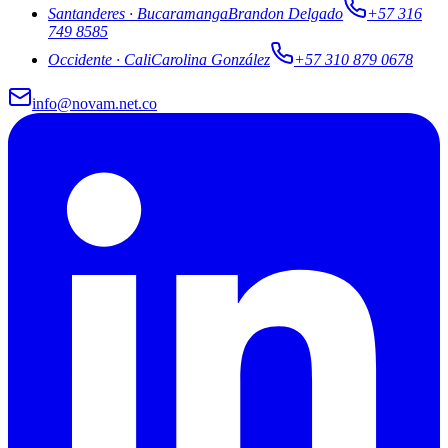
Santanderes
·
Bucaramanga
Brandon Delgado
+57 316
749 8585
Occidente
·
Cali
Carolina González
+57 310 879 0678
info@novam.net.co